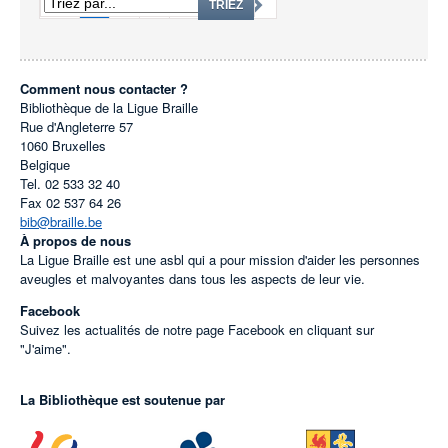
1
2
3
...
2776
TRIEZ
Comment nous contacter ?
Bibliothèque de la Ligue Braille
Rue d'Angleterre 57
1060
Bruxelles
Belgique
Tel.
02 533 32 40
Fax
02 537 64 26
bib@braille.be
À propos de nous
La Ligue Braille est une asbl qui a pour mission d'aider les personnes
aveugles et malvoyantes dans tous les aspects de leur vie.
Facebook
Suivez les actualités de notre page Facebook en cliquant sur
"J'aime".
La Bibliothèque est soutenue par