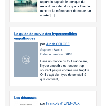
séparé la capitale britannique du
reste du monde, alors que le Premier
ministre lui-même vient de mourir, un
ouvrier [...]
Le guide de survie des hypersensibles
empathiques
par
Judith ORLOFF
Support :
Audio
Date de parution :
2018
Dans un monde où tout s'accélère,
l'hyper-empathie est encore trop
souvent perçue comme une fragilité.
Or il s'agit d'un type de sensibilité
qu'il convient, [...]
Les désossés
par
François d' EPENOUX