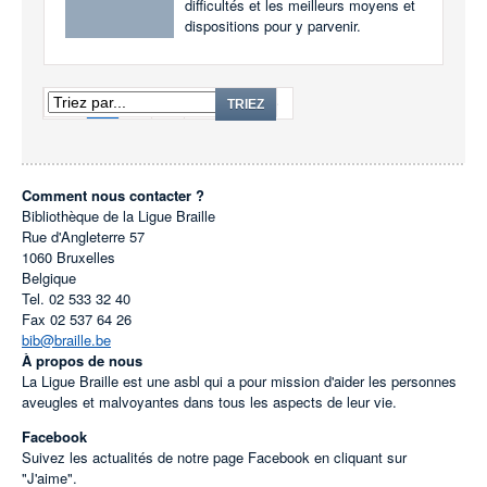
difficultés et les meilleurs moyens et
dispositions pour y parvenir.
1
2
3
...
9
TRIEZ
Comment nous contacter ?
Bibliothèque de la Ligue Braille
Rue d'Angleterre 57
1060
Bruxelles
Belgique
Tel.
02 533 32 40
Fax
02 537 64 26
bib@braille.be
À propos de nous
La Ligue Braille est une asbl qui a pour mission d'aider les personnes
aveugles et malvoyantes dans tous les aspects de leur vie.
Facebook
Suivez les actualités de notre page Facebook en cliquant sur
"J'aime".