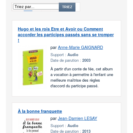
1
2
3
...
9
TRIEZ
Hugo et les rois Etre et Avoir ou Comment
accorder les participes passés sans se tromper
!
par
Anne-Marie GAIGNARD
Support :
Audio
Date de parution :
2003
À partir d'un conte de fée, cet album
a vocation à permettre à l'enfant une
meilleure maîtrise des règles
d'accord du participe passé.
À la bonne franquette
par
Jean-Damien LESAY
Support :
Audio
Date de parution :
2013