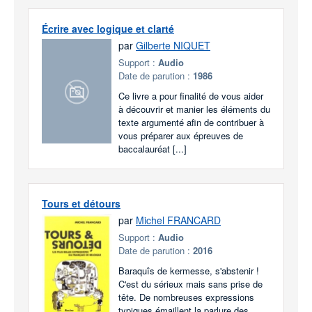
Écrire avec logique et clarté
par
Gilberte NIQUET
Support :
Audio
Date de parution :
1986
Ce livre a pour finalité de vous aider
à découvrir et manier les éléments du
texte argumenté afin de contribuer à
vous préparer aux épreuves de
baccalauréat [...]
Tours et détours
par
Michel FRANCARD
Support :
Audio
Date de parution :
2016
Baraquîs de kermesse, s'abstenir !
C'est du sérieux mais sans prise de
tête. De nombreuses expressions
typiques émaillent la parlure des