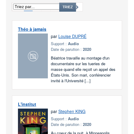
1
2
3
...
1819
TRIEZ
Théo à jamais
par
Louise DUPRÉ
Support :
Audio
Date de parution :
2020
Béatrice travaille au montage d'un
documentaire sur les tueries de
masse quand elle reçoit un appel des
États-Unis. Son mari, conférencier
invité à l'Université [...]
L'institut
par
Stephen KING
Support :
Audio
Date de parution :
2020
Au coeur de la nuit, à Minneapolis,