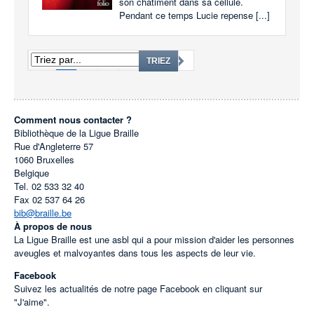
son châtiment dans sa cellule.
Pendant ce temps Lucie repense [...]
1
2
3
...
1819
TRIEZ
Comment nous contacter ?
Bibliothèque de la Ligue Braille
Rue d'Angleterre 57
1060
Bruxelles
Belgique
Tel.
02 533 32 40
Fax
02 537 64 26
bib@braille.be
À propos de nous
La Ligue Braille est une asbl qui a pour mission d'aider les personnes
aveugles et malvoyantes dans tous les aspects de leur vie.
Facebook
Suivez les actualités de notre page Facebook en cliquant sur
"J'aime".