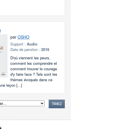
e
par
OSHO
Support :
Audio
Date de parution :
2016
D'où viennent les peurs,
comment les comprendre et
comment trouver le courage
d'y faire face ? Tels sont les
thèmes évoqués dans ce
une leçon [...]
TRIEZ
k