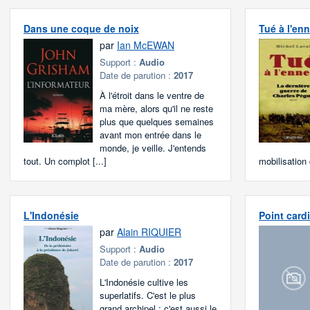
Dans une coque de noix
Tué à l'en
par
Ian McEWAN
Support :
Audio
Date de parution :
2017
À l'étroit dans le ventre de
ma mère, alors qu'il ne reste
plus que quelques semaines
avant mon entrée dans le
monde, je veille. J'entends
tout. Un complot [...]
mobilisation
L'Indonésie
Point card
par
Alain RIQUIER
Support :
Audio
Date de parution :
2017
L'Indonésie cultive les
superlatifs. C'est le plus
grand archipel ; c'est aussi le