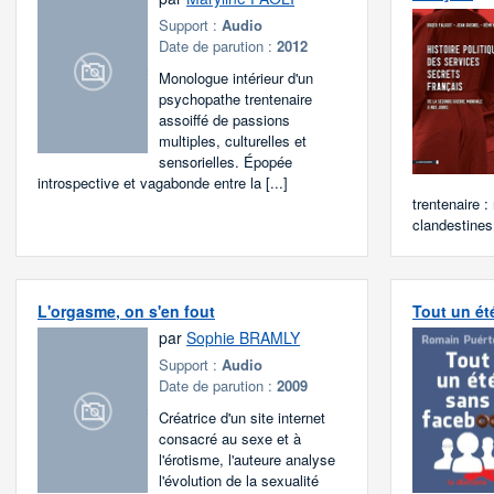
Support :
Audio
Date de parution :
2012
Monologue intérieur d'un
psychopathe trentenaire
assoiffé de passions
multiples, culturelles et
sensorielles. Épopée
introspective et vagabonde entre la [...]
trentenaire :
clandestines 
L'orgasme, on s'en fout
Tout un é
par
Sophie BRAMLY
Support :
Audio
Date de parution :
2009
Créatrice d'un site internet
consacré au sexe et à
l'érotisme, l'auteure analyse
l'évolution de la sexualité