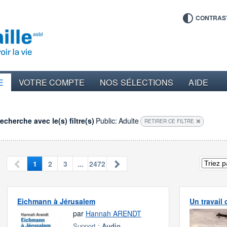
CONTRAS
E
VOTRE COMPTE
NOS SÉLECTIONS
AIDE
cherche avec le(s) filtre(s)
Public:
Adulte
RETIRER CE FILTRE
1
2
3
...
2472
Eichmann à Jérusalem
Un travail
par
Hannah ARENDT
Support :
Audio