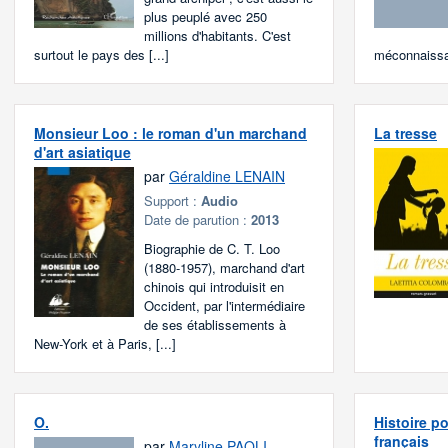
plus peuplé avec 250
millions d'habitants. C'est
surtout le pays des [...]
méconnaissab
Monsieur Loo : le roman d'un marchand
La tresse
d'art asiatique
par
Géraldine LENAIN
Support :
Audio
Date de parution :
2013
Biographie de C. T. Loo
(1880-1957), marchand d'art
chinois qui introduisit en
Occident, par l'intermédiaire
de ses établissements à
New-York et à Paris, [...]
O.
Histoire po
français
par
Maryline PAOLI