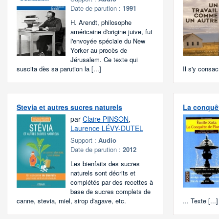
Date de parution :
1991
H. Arendt, philosophe
américaine d'origine juive, fut
l'envoyée spéciale du New
Yorker au procès de
Jérusalem. Ce texte qui
suscita dès sa parution la [...]
Il s'y consacr
Stevia et autres sucres naturels
La conquê
par
Claire PINSON
,
Laurence LÉVY-DUTEL
Support :
Audio
Date de parution :
2012
Les bienfaits des sucres
naturels sont décrits et
complétés par des recettes à
base de sucres complets de
canne, stevia, miel, sirop d'agave, etc.
... Texte [...]