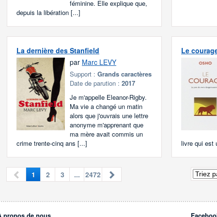
féminine. Elle explique que,
depuis la libération [...]
La dernière des Stanfield
Le courag
par
Marc LEVY
Support :
Grands caractères
Date de parution :
2017
Je m'appelle Eleanor-Rigby.
Ma vie a changé un matin
alors que j'ouvrais une lettre
anonyme m'apprenant que
ma mère avait commis un
crime trente-cinq ans [...]
livre qui est 
1
2
3
...
2472
À propos de nous
Faceboo