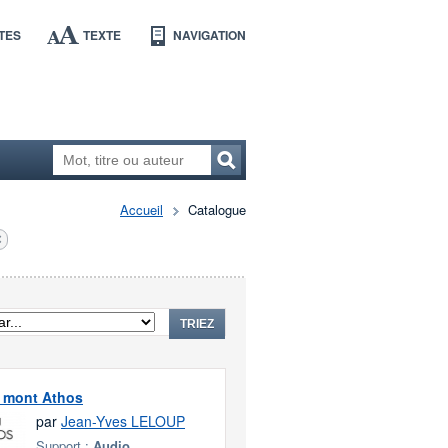
TES
TEXTE
NAVIGATION
Accueil
Catalogue
TRIEZ
u mont Athos
par
Jean-Yves LELOUP
Support :
Audio