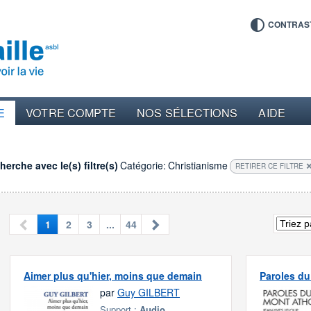
CONTRAS
E
VOTRE COMPTE
NOS SÉLECTIONS
AIDE
erche avec le(s) filtre(s)
Catégorie:
Christianisme
RETIRER CE FILTRE
1
2
3
...
44
Aimer plus qu'hier, moins que demain
Paroles d
par
Guy GILBERT
Support :
Audio