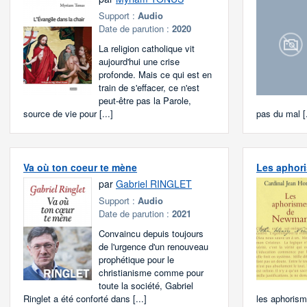
Support :
Audio
Date de parution :
2020
La religion catholique vit
aujourd'hui une crise
profonde. Mais ce qui est en
train de s'effacer, ce n'est
peut-être pas la Parole,
source de vie pour [...]
pas du mal [.
Va où ton coeur te mène
Les aphor
par
Gabriel RINGLET
Support :
Audio
Date de parution :
2021
Convaincu depuis toujours
de l'urgence d'un renouveau
prophétique pour le
christianisme comme pour
toute la société, Gabriel
Ringlet a été conforté dans [...]
les aphorism