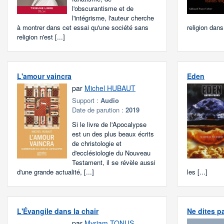
l'obscurantisme et de
l'intégrisme, l'auteur cherche
à montrer dans cet essai qu'une société sans
religion dans
religion n'est [...]
L'amour vaincra
Eden
par
Michel HUBAUT
Support :
Audio
Date de parution :
2019
Si le livre de l'Apocalypse
est un des plus beaux écrits
de christologie et
d'ecclésiologie du Nouveau
Testament, il se révèle aussi
d'une grande actualité, [...]
les [...]
L'Évangile dans la chair
Ne dites p
par
Myriam TONUS