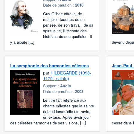
Date de parution :
2018
Guy Gilbert offre ici de
multiples facettes de sa
pensée, de son travail, de sa
spiritualité, Il raconte des
histoires de son quotidien. Il
y a ajouté [...]
devenu depuis
La symphonie des harmonies célestes
Jean-Paul I
par
HILDEGARDE (1098-
1179 ; sainte)
Support :
Audio
Date de parution :
2003
Le titre fait référence aux
chants célestes que la sainte
entend lorsqu'elle est ravie,
en extase. Après avoir joui
des célestes harmonies de ses visions, [...]
cesse dans l'a