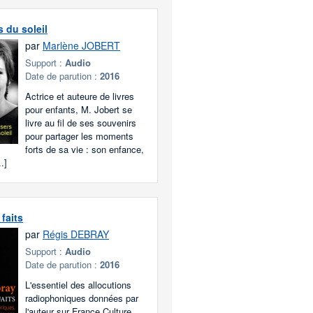
s du soleil
par
Marlène JOBERT
Support :
Audio
Date de parution :
2016
Actrice et auteure de livres
pour enfants, M. Jobert se
livre au fil de ses souvenirs
pour partager les moments
forts de sa vie : son enfance,
..]
faits
par
Régis DEBRAY
Support :
Audio
Date de parution :
2016
L'essentiel des allocutions
radiophoniques données par
l'auteur sur France Culture