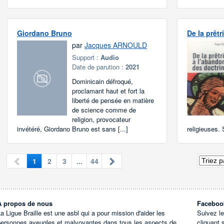
Giordano Bruno
De la prêt
par
Jacques ARNOULD
Support :
Audio
Date de parution :
2021
Dominicain défroqué,
proclamant haut et fort la
liberté de pensée en matière
de science comme de
religion, provocateur
invétéré, Giordano Bruno est sans [...]
religieuses. 
1
2
3
...
44
À propos de nous
Faceboo
a Ligue Braille est une asbl qui a pour mission d'aider les
Suivez l
personnes aveugles et malvoyantes dans tous les aspects de
cliquant 