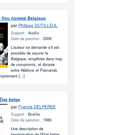
e flou nommé Belgique
par
Philippe DUTILLEUL
Support :
Audio
Date de parution :
2009
L'auteur se demande s'il est
possible de sauver la
Belgique, empêtrée dans trop
de compromis, et divisée
entre Wallons et Flamands
mprennent [...]
État belge
par
Francis DELPEREE
Support :
Braille
Date de parution :
1986
Une description de
l'organisation de l'Etat belge