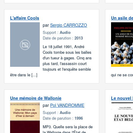
L'affaire Cools
Un asile d
par
Sergio CARROZZO
Support :
Audio
Date de parution :
2013
Le 18 juillet 1991, André
Cools tombe sous les balles
d'un tueur à gages. Cinq ans
plus tard, l'assassin court
toujours et l'enquête semble
être dans le [...]
qui ne se co
Une mémoire de Wallonie
Le nouvel 
par
Pol VANDROMME
Support :
Audio
Date de parution :
1996
MP3. Quelle sera la place de
la Wallonie dans l'État de