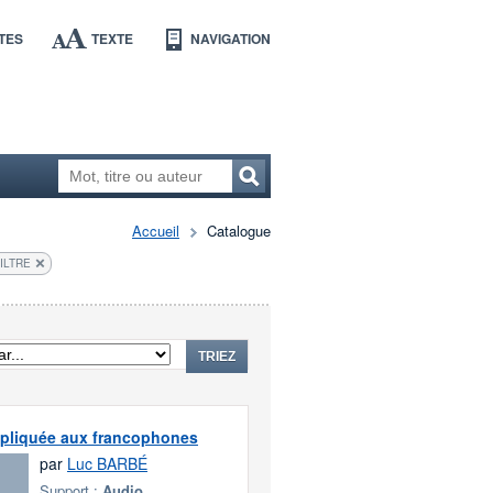
TES
TEXTE
NAVIGATION
Accueil
Catalogue
ILTRE
TRIEZ
xpliquée aux francophones
par
Luc BARBÉ
Support :
Audio