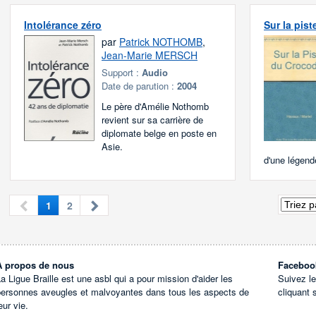
Intolérance zéro
Sur la pist
par
Patrick NOTHOMB
,
Jean-Marie MERSCH
Support :
Audio
Date de parution :
2004
Le père d'Amélie Nothomb
revient sur sa carrière de
diplomate belge en poste en
Asie.
d'une légende
1
2
À propos de nous
Faceboo
a Ligue Braille est une asbl qui a pour mission d'aider les
Suivez l
personnes aveugles et malvoyantes dans tous les aspects de
cliquant 
eur vie.