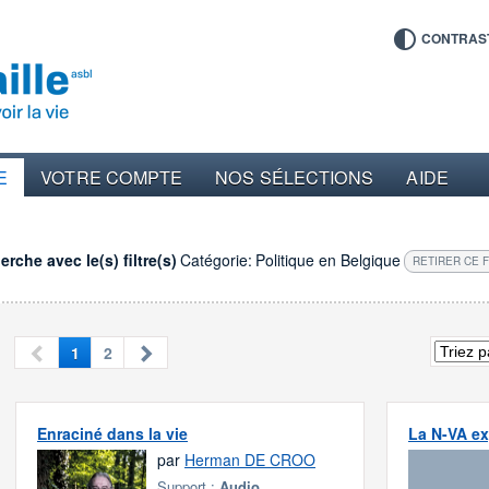
CONTRAS
E
VOTRE COMPTE
NOS SÉLECTIONS
AIDE
rche avec le(s) filtre(s)
Catégorie:
Politique en Belgique
RETIRER CE F
1
2
Enraciné dans la vie
La N-VA e
par
Herman DE CROO
Support :
Audio