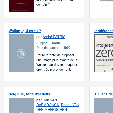
demain ?
Wallon, qui es-tu ?
Intoléranc
par
André PATRIS
Support :
Braille
Date de parution :
1990
L'auteur tente de proposer
une image plus exacte de la
Wallonie au devenir duquel il
croit très profondément.
Belgique, terre d'écueils
150 ans de
par
Dan VAN
RAEMDONCK
,
Benoît VAN
DER MEERSCHEN