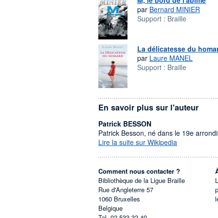
M, le bord de l'abîme
par
Bernard MINIER
Support :
Braille
La délicatesse du homa
par
Laure MANEL
Support :
Braille
En savoir plus sur l'auteur
Patrick BESSON
Patrick Besson, né dans le 19e arrondis
Lire la suite sur Wikipedia
Comment nous contacter ?
Bibliothèque de la Ligue Braille
L
Rue d'Angleterre 57
1060
Bruxelles
l
Belgique
Tel.
02 533 32 40