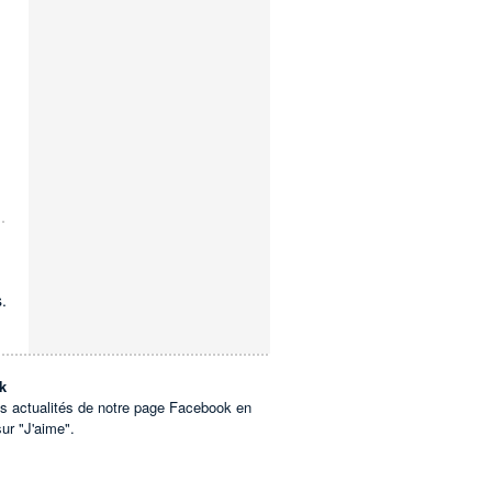
.
k
es actualités de notre page Facebook en
sur "J'aime".