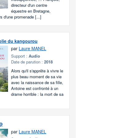
directeur d'un centre
équestre en Bretagne,
rs d'une promenade [...]
olie du kangourou
par
Laure MANEL
Support :
Audio
Date de parution :
2018
Alors qu'il s'apprête à vivre le
plus beau moment de sa vie
avec la naissance de sa fille,
Antoine est confronté à un
drame horrible : la mort de sa
'@
par
Laure MANEL