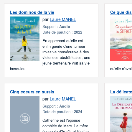
Les dominos de la vie
Ce que dis
par
Laure MANEL
Support :
Audio
Date de parution :
2022
En apprenant qu'elle est
enfin guérie d'une tumeur
invasive consécutive à des
violences obstétricales, une
jeune trentenaire voit sa vie
basculer.
qu'elle n'avait
Cinq coeurs en sursis
La délicat
par
Laure MANEL
Support :
Audio
Date de parution :
2024
Catherine est l'épouse
comblée de Marc. La mère
épanouie d'Anaïs et Florian.