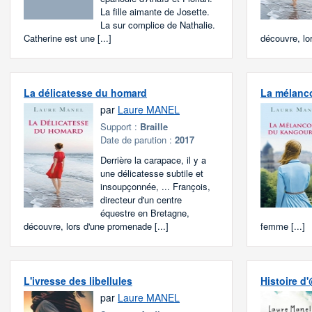
La fille aimante de Josette.
La sur complice de Nathalie.
Catherine est une [...]
découvre, lo
La délicatesse du homard
La mélanc
par
Laure MANEL
Support :
Braille
Date de parution :
2017
Derrière la carapace, il y a
une délicatesse subtile et
insoupçonnée, ... François,
directeur d'un centre
équestre en Bretagne,
découvre, lors d'une promenade [...]
femme [...]
L'ivresse des libellules
Histoire d
par
Laure MANEL