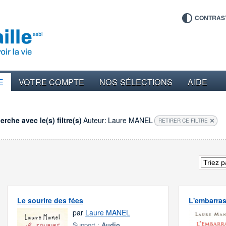
CONTRAS
E
VOTRE COMPTE
NOS SÉLECTIONS
AIDE
rche avec le(s) filtre(s)
Auteur:
Laure MANEL
RETIRER CE FILTRE
Le sourire des fées
L'embarras
par
Laure MANEL
Support :
Audio