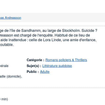
as Andreasson
age de l'île de Sandhamm, au large de Stockholm. Suicide ?
asson est chargé de l'enquête. Habitué de ce lieu de
ne aide inattendue : celle de Lora Linde, une amie d'enfance,
doutable.
Catégorie :
Romans policiers & Thrillers
énérale
Sujet(s) :
Littérature suédoise
Public :
Adulte
ille (domicile),
0 min)