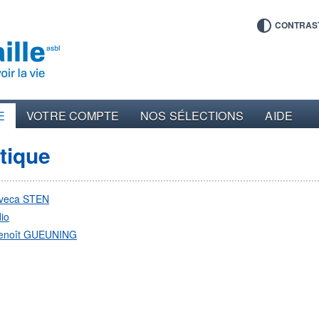
CONTRAS
E
VOTRE COMPTE
NOS SÉLECTIONS
AIDE
ltique
iveca STEN
io
enoît GUEUNING