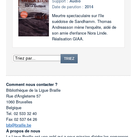
Support :
Audio
Date de parution :
2014
Meurtre spectaculaire sur l'île
suédoise de Sandhamm. Thomas
Andreasson mène l'enquête, aidé de
son amie d'enfance Nora Linde.
Réalisation GIAA.
TRIEZ
Comment nous contacter ?
Bibliothèque de la Ligue Braille
Rue d'Angleterre 57
1060
Bruxelles
Belgique
Tel.
02 533 32 40
Fax
02 537 64 26
bib@braille.be
À propos de nous
La Ligue Braille est une asbl qui a pour mission d'aider les personnes