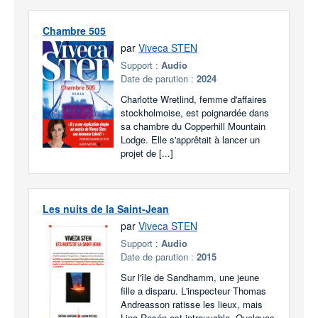
Chambre 505
par
Viveca STEN
Support :
Audio
Date de parution :
2024
Charlotte Wretlind, femme d'affaires
stockholmoise, est poignardée dans
sa chambre du Copperhill Mountain
Lodge. Elle s'apprêtait à lancer un
projet de [...]
Les nuits de la Saint-Jean
par
Viveca STEN
Support :
Audio
Date de parution :
2015
Sur l'île de Sandhamm, une jeune
fille a disparu. L'inspecteur Thomas
Andreasson ratisse les lieux, mais
Lina Rosén est introuvable. Quelques