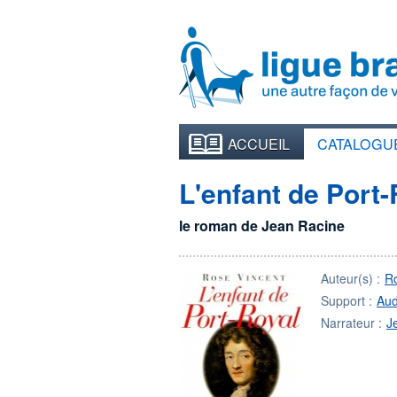
ACCUEIL
CATALOGU
L'enfant de Port-
le roman de Jean Racine
Auteur(s) :
R
Support :
Aud
Narrateur :
J