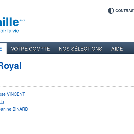
CONTRAS
E
VOTRE COMPTE
NOS SÉLECTIONS
AIDE
Royal
ose VINCENT
io
eanine BINARD