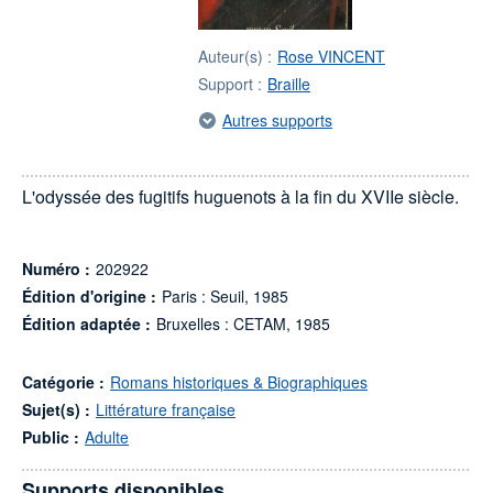
Auteur(s) :
Rose VINCENT
Support :
Braille
Autres supports
L'odyssée des fugitifs huguenots à la fin du XVIIe siècle.
Numéro :
202922
Édition d'origine :
Paris : Seuil, 1985
Édition adaptée :
Bruxelles : CETAM, 1985
Catégorie :
Romans historiques & Biographiques
Sujet(s) :
Littérature française
Public :
Adulte
Supports disponibles