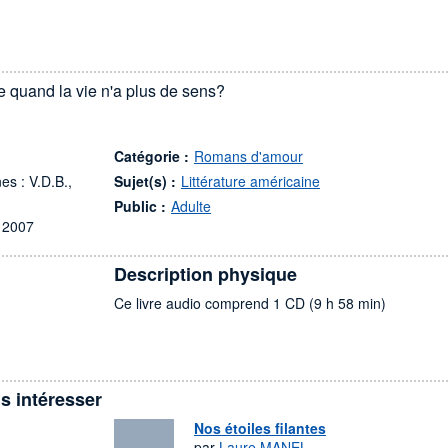
 quand la vie n'a plus de sens?
Catégorie :
Romans d'amour
s : V.D.B.,
Sujet(s) :
Littérature américaine
Public :
Adulte
 2007
Description physique
Ce livre audio comprend 1 CD (9 h 58 min)
s intéresser
Nos étoiles filantes
par
Laure MANEL