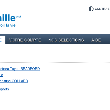
CONTRAS
E
VOTRE COMPTE
NOS SÉLECTIONS
AIDE
arbara Taylor BRADFORD
io
hristine COLLARD
pports