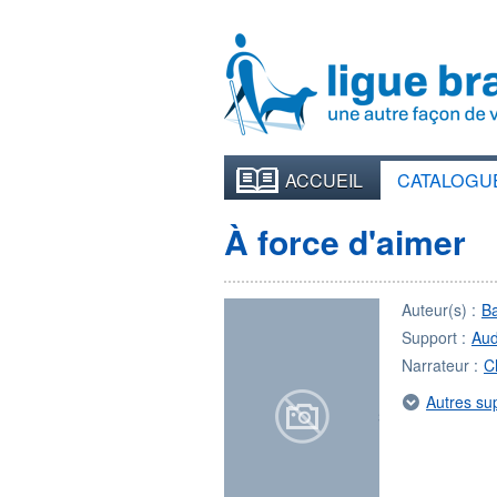
ACCUEIL
CATALOGU
À force d'aimer
Auteur(s) :
B
Support :
Aud
Narrateur :
C
Autres su