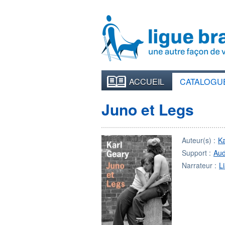
ACCUEIL
CATALOGU
Juno et Legs
Auteur(s) :
K
Support :
Aud
Narrateur :
L