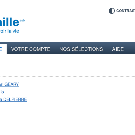
CONTRAS
E
VOTRE COMPTE
NOS SÉLECTIONS
AIDE
arl GEARY
io
ia DELPIERRE