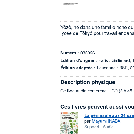
Yôzô, né dans une famille riche du
lycée de Tôkyô pour travailler dans d
Numéro :
036926
Édition d'origine :
Paris : Gallimard,
Édition adaptée :
Lausanne : BSR, 2
Description physique
Ce livre audio comprend 1 CD (3 h 45 
Ces livres peuvent aussi vou
La péninsule aux 24 sa
par
Mayumi INABA
Support :
Audio