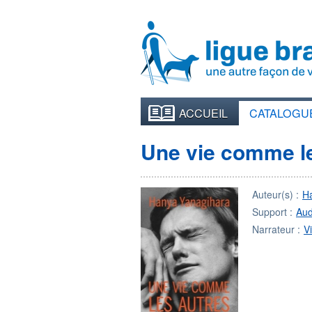
ACCUEIL
CATALOGU
Une vie comme l
Auteur(s) :
H
Support :
Aud
Narrateur :
V