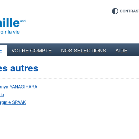
CONTRAS
E
VOTRE COMPTE
NOS SÉLECTIONS
AIDE
es autres
anya YANAGIHARA
io
irginie SPAAK