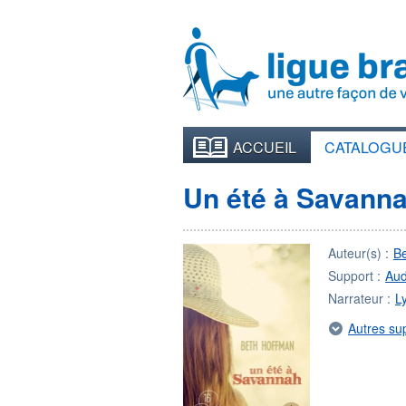
ACCUEIL
CATALOGU
Un été à Savann
Auteur(s) :
B
Support :
Aud
Narrateur :
L
Autres su