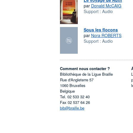
Le voyage de Ruth
par
Donald McCAIG
Support :
Audio
Sous les flocons
par
Nora ROBERTS
Support :
Audio
Comment nous contacter ?
Bibliothèque de la Ligue Braille
L
Rue d'Angleterre 57
1060
Bruxelles
l
Belgique
Tel.
02 533 32 40
Fax
02 537 64 26
bib@braille.be