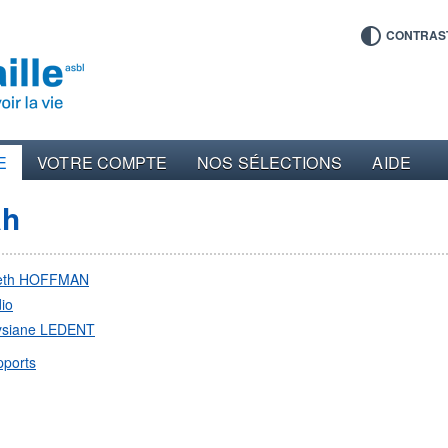
CONTRAS
E
VOTRE COMPTE
NOS SÉLECTIONS
AIDE
ah
eth HOFFMAN
io
ysiane LEDENT
pports