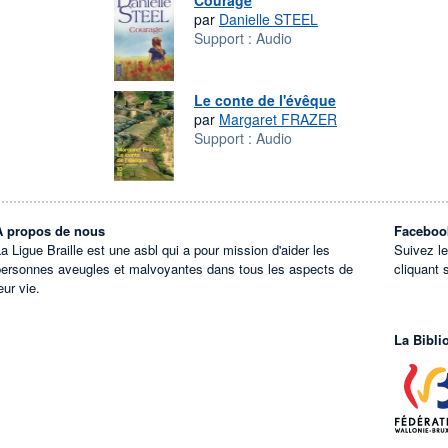
Courage
par
Danielle STEEL
Support :
Audio
Le conte de l'évêque
par
Margaret FRAZER
Support :
Audio
À propos de nous
Faceboo
a Ligue Braille est une asbl qui a pour mission d'aider les
Suivez l
personnes aveugles et malvoyantes dans tous les aspects de
cliquant 
eur vie.
La Bibli