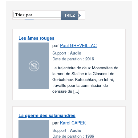
1
2
3
...
1632
TRIEZ
Les âmes rouges
par
Paul GREVEILLAC
Support :
Audio
Date de parution :
2016
La trajectoire de deux Moscovites de
la mort de Staline à la Glasnost de
Gorbatchev. Katouchkov, un lettré,
travaille pour la commission de
censure du [...]
La guerre des salamandres
par
Karel CAPEK
Support :
Audio
Date de parution :
1986