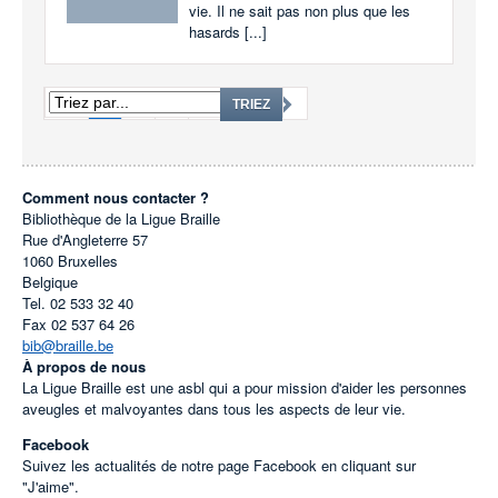
vie. Il ne sait pas non plus que les
hasards [...]
1
2
3
...
1632
TRIEZ
Comment nous contacter ?
Bibliothèque de la Ligue Braille
Rue d'Angleterre 57
1060
Bruxelles
Belgique
Tel.
02 533 32 40
Fax
02 537 64 26
bib@braille.be
À propos de nous
La Ligue Braille est une asbl qui a pour mission d'aider les personnes
aveugles et malvoyantes dans tous les aspects de leur vie.
Facebook
Suivez les actualités de notre page Facebook en cliquant sur
"J'aime".