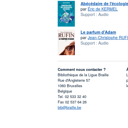
Abécédaire de l'écologi
par
Éric de KERMEL
Support :
Audio
Le parfum d'Adam
par
Jean-Christophe RUF
Support :
Audio
Comment nous contacter ?
Bibliothèque de la Ligue Braille
L
Rue d'Angleterre 57
1060
Bruxelles
l
Belgique
Tel.
02 533 32 40
Fax
02 537 64 26
bib@braille.be