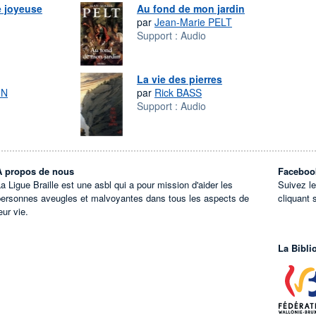
e joyeuse
Au fond de mon jardin
par
Jean-Marie PELT
Support :
Audio
La vie des pierres
IN
par
Rick BASS
Support :
Audio
À propos de nous
Faceboo
a Ligue Braille est une asbl qui a pour mission d'aider les
Suivez l
personnes aveugles et malvoyantes dans tous les aspects de
cliquant 
eur vie.
La Bibli