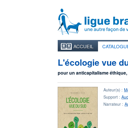
ACCUEIL
CATALOGU
L'écologie vue d
pour un anticapitalisme éthique, c
Auteur(s) :
M
Support :
Aud
Narrateur :
A