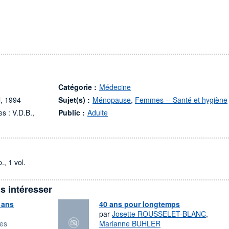
Catégorie :
Médecine
l, 1994
Sujet(s) :
Ménopause
,
Femmes -- Santé et hygiène
s : V.D.B.,
Public :
Adulte
., 1 vol.
s intéresser
 ans
40 ans pour longtemps
par
Josette ROUSSELET-BLANC
,
res
Marianne BUHLER