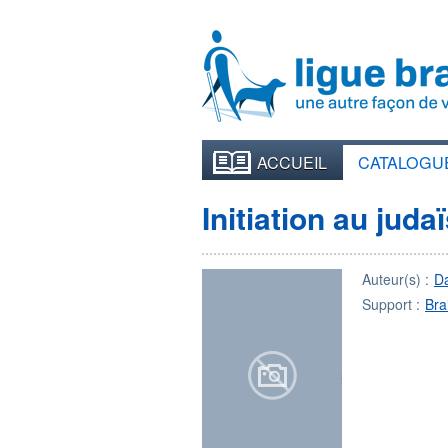
ACCUEIL
CATALOGU
Initiation au jud
Auteur(s) :
D
Support :
Brai