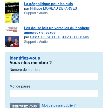
La géopolitique pour les nuls
par
Philippe MOREAU DEFARGES
Support :
Audio
Les douze lois universelles du bonheur
amoureux et sexuel
par
Pascal DE SUTTER
,
Julie DU CHEMIN
Support :
Audio
Identifiez-vous
Vous êtes membre ?
Numéro de membre
Mot de passe
Mot de passe oublié ?
IDENTIFIEZ-VOUS