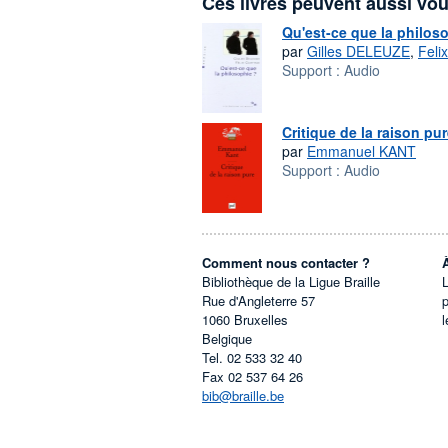
Ces livres peuvent aussi vou
Qu'est-ce que la philos
par
Gilles DELEUZE
,
Feli
Support :
Audio
Critique de la raison pu
par
Emmanuel KANT
Support :
Audio
Comment nous contacter ?
Bibliothèque de la Ligue Braille
L
Rue d'Angleterre 57
1060
Bruxelles
l
Belgique
Tel.
02 533 32 40
Fax
02 537 64 26
bib@braille.be