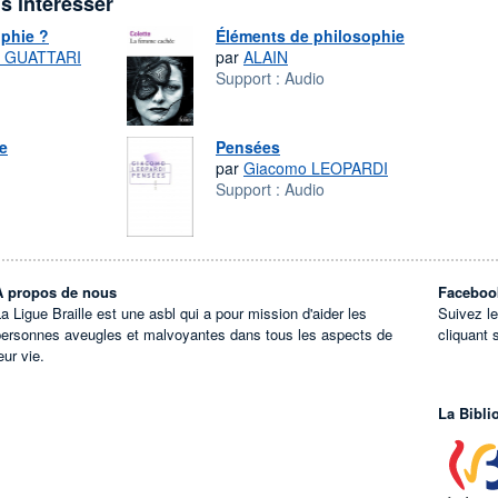
s intéresser
ophie ?
Éléments de philosophie
x GUATTARI
par
ALAIN
Support :
Audio
re
Pensées
par
Giacomo LEOPARDI
Support :
Audio
À propos de nous
Faceboo
a Ligue Braille est une asbl qui a pour mission d'aider les
Suivez l
personnes aveugles et malvoyantes dans tous les aspects de
cliquant 
eur vie.
La Bibli