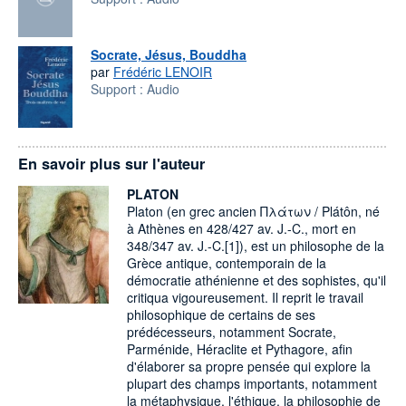
Socrate, Jésus, Bouddha
par
Frédéric LENOIR
Support :
Audio
En savoir plus sur l'auteur
PLATON
Platon (en grec ancien Πλάτων / Plátôn, né
à Athènes en 428/427 av. J.-C., mort en
348/347 av. J.-C.[1]), est un philosophe de la
Grèce antique, contemporain de la
démocratie athénienne et des sophistes, qu'il
critiqua vigoureusement. Il reprit le travail
philosophique de certains de ses
prédécesseurs, notamment Socrate,
Parménide, Héraclite et Pythagore, afin
d'élaborer sa propre pensée qui explore la
plupart des champs importants, notamment
la métaphysique, l'éthique, la philosophie de