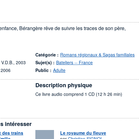
fance, Bérangère rêve de suivre les traces de son père,
Catégorie :
Romans régionaux & Sagas familiales
 V.D.B., 2003
Sujet(s) :
Bateliers -- France
 2006
Public :
Adulte
Description physique
Ce livre audio comprend 1 CD (12 h 26 min)
s intéresser
 des trains
Le royaume du fleuve
milie
par
Christian SIGNOL