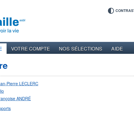
CONTRAS
E
VOTRE COMPTE
NOS SÉLECTIONS
AIDE
re
ean-Pierre LECLERC
io
rançoise ANDRÉ
pports