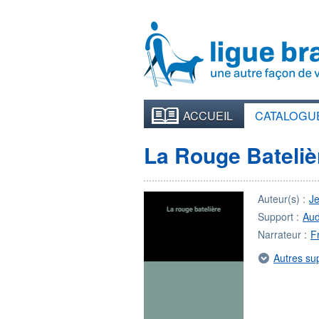
ACCUEIL
CATALOGU
La Rouge Bateliè
Auteur(s) :
J
Support :
Aud
Narrateur :
F
Autres su