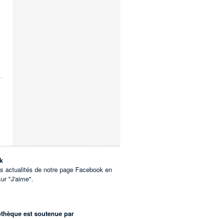
k
es actualités de notre page Facebook en
sur "J'aime".
othèque est soutenue par