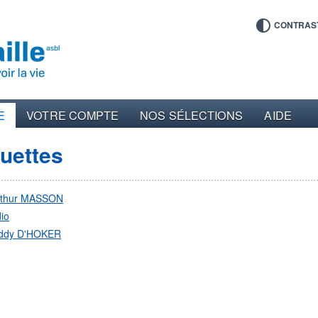
CONTRAS
E
VOTRE COMPTE
NOS SÉLECTIONS
AIDE
quettes
rthur MASSON
io
ddy D'HOKER