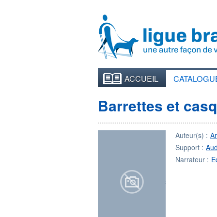
ACCUEIL
CATALOGU
Barrettes et cas
Auteur(s) :
A
Support :
Aud
Narrateur :
E