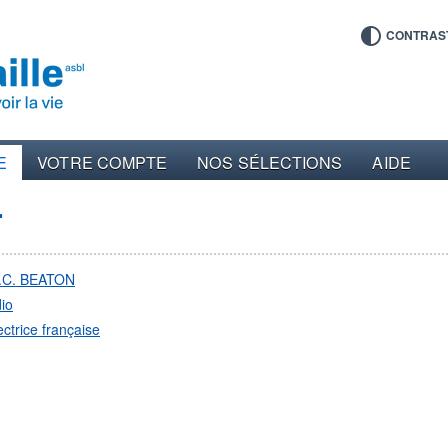
CONTRAS
E
VOTRE COMPTE
NOS SÉLECTIONS
AIDE
r
.C. BEATON
io
ectrice française