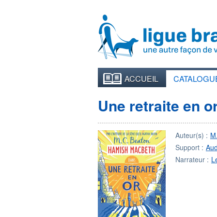
ACCUEIL
CATALOGU
Une retraite en o
Auteur(s) :
M
Support :
Aud
Narrateur :
L