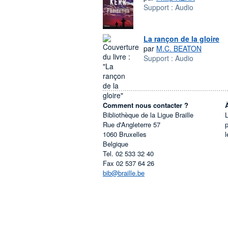
Support :
Audio
La rançon de la gloire
par
M.C. BEATON
Support :
Audio
Comment nous contacter ?
Bibliothèque de la Ligue Braille
L
Rue d'Angleterre 57
1060
Bruxelles
l
Belgique
Tel.
02 533 32 40
Fax
02 537 64 26
bib@braille.be