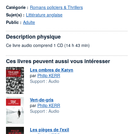
Catégorie :
Romans policiers & Thrillers
Sujet(s) :
Littérature anglaise
Public :
Adulte
Description physique
Ce livre audio comprend 1 CD (14 h 43 min)
Ces livres peuvent aussi vous intéresser
Les ombres de Katyn
par
Philip KERR
Support :
Audio
Vert-de-gris
par
Philip KERR
Support :
Audio
Les pièges de l'exil