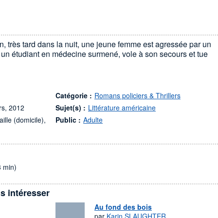
 très tard dans la nuit, une jeune femme est agressée par un
un étudiant en médecine surmené, vole à son secours et tue
Catégorie :
Romans policiers & Thrillers
irs, 2012
Sujet(s) :
Littérature américaine
ille (domicile),
Public :
Adulte
8 min)
s intéresser
Au fond des bois
par
Karin SLAUGHTER