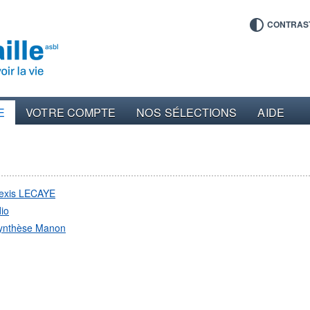
CONTRAS
E
VOTRE COMPTE
NOS SÉLECTIONS
AIDE
lexis LECAYE
io
ynthèse Manon