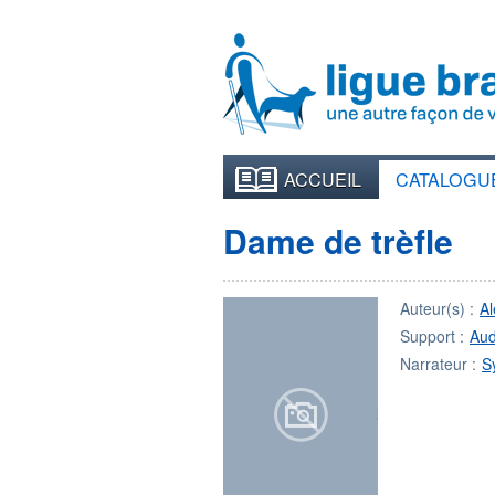
ACCUEIL
CATALOGU
Dame de trèfle
Auteur(s) :
A
Support :
Aud
Narrateur :
S