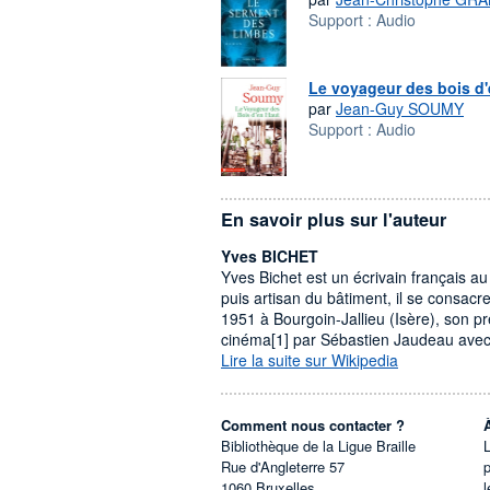
Support :
Audio
Le voyageur des bois d'
par
Jean-Guy SOUMY
Support :
Audio
En savoir plus sur l'auteur
Yves BICHET
Yves Bichet est un écrivain français au
puis artisan du bâtiment, il se consac
1951 à Bourgoin-Jallieu (Isère), son p
cinéma[1] par Sébastien Jaudeau avec 
Lire la suite sur Wikipedia
Comment nous contacter ?
Bibliothèque de la Ligue Braille
L
Rue d'Angleterre 57
1060
Bruxelles
l