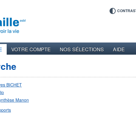
CONTRAS
E
VOTRE COMPTE
NOS SÉLECTIONS
AIDE
rche
ves BICHET
io
ynthèse Manon
pports