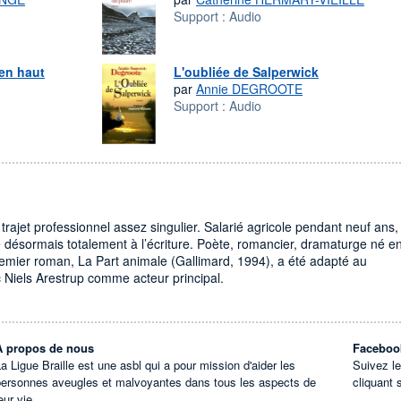
Support :
Audio
en haut
L'oubliée de Salperwick
par
Annie DEGROOTE
Support :
Audio
 trajet professionnel assez singulier. Salarié agricole pendant neuf ans,
re désormais totalement à l’écriture. Poète, romancier, dramaturge né e
remier roman, La Part animale (Gallimard, 1994), a été adapté au
Niels Arestrup comme acteur principal.
À propos de nous
Faceboo
a Ligue Braille est une asbl qui a pour mission d'aider les
Suivez l
personnes aveugles et malvoyantes dans tous les aspects de
cliquant 
eur vie.