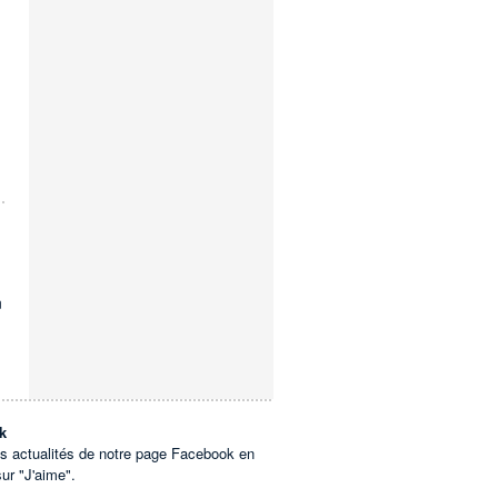
n
k
es actualités de notre page Facebook en
sur "J'aime".