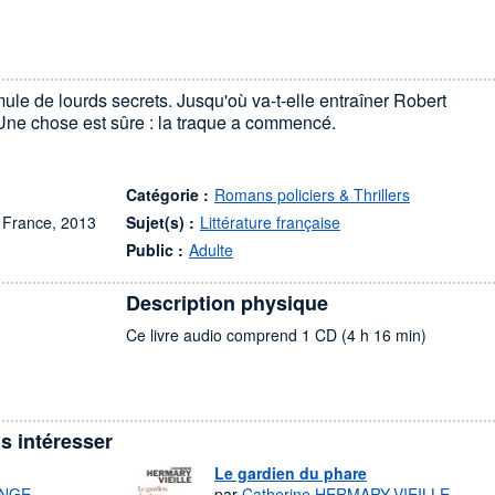
ule de lourds secrets. Jusqu'où va-t-elle entraîner Robert
Une chose est sûre : la traque a commencé.
Catégorie :
Romans policiers & Thrillers
e France, 2013
Sujet(s) :
Littérature française
Public :
Adulte
Description physique
Ce livre audio comprend 1 CD (4 h 16 min)
s intéresser
Le gardien du phare
ANGE
par
Catherine HERMARY-VIEILLE