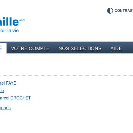
CONTRAS
E
VOTRE COMPTE
NOS SÉLECTIONS
AIDE
aël FAYE
io
arcel CROCHET
pports