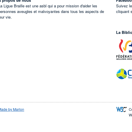
À propos de nous
Faceboo
a Ligue Braille est une asbl qui a pour mission d'aider les
Suivez l
personnes aveugles et malvoyantes dans tous les aspects de
cliquant 
eur vie.
La Bibli
Made by Marlon
C
W