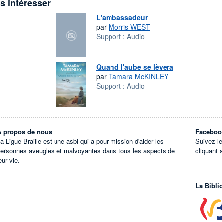
s intéresser
L'ambassadeur
par
Morris WEST
Support :
Audio
Quand l'aube se lèvera
par
Tamara McKINLEY
Support :
Audio
À propos de nous
Faceboo
a Ligue Braille est une asbl qui a pour mission d'aider les
Suivez l
personnes aveugles et malvoyantes dans tous les aspects de
cliquant 
eur vie.
La Bibli