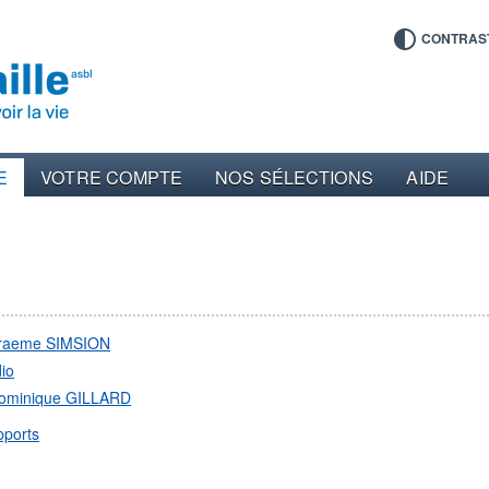
CONTRAS
E
VOTRE COMPTE
NOS SÉLECTIONS
AIDE
raeme SIMSION
io
ominique GILLARD
pports