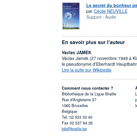
Le secret du bonheur p
par
Cécile NEUVILLE
Support :
Audio
En savoir plus sur l'auteur
Vaclav JAMEK
Václav Jamek (27 novembre 1949 à Klad
le pseudonyme d'Eberhardt Hauptbahn
Lire la suite sur Wikipedia
Comment nous contacter ?
Bibliothèque de la Ligue Braille
L
Rue d'Angleterre 57
1060
Bruxelles
l
Belgique
Tel.
02 533 32 40
Fax
02 537 64 26
bib@braille.be