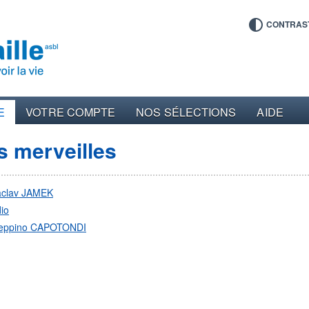
CONTRAS
E
VOTRE COMPTE
NOS SÉLECTIONS
AIDE
s merveilles
aclav JAMEK
io
eppino CAPOTONDI