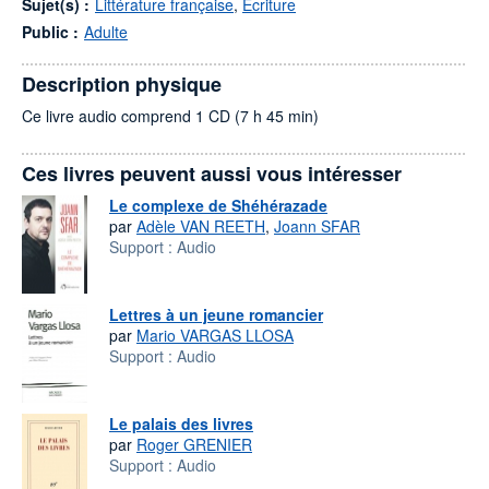
Sujet(s) :
Littérature française
,
Écriture
Public :
Adulte
Description physique
Ce livre audio comprend 1 CD (7 h 45 min)
Ces livres peuvent aussi vous intéresser
Le complexe de Shéhérazade
par
Adèle VAN REETH
,
Joann SFAR
Support :
Audio
Lettres à un jeune romancier
par
Mario VARGAS LLOSA
Support :
Audio
Le palais des livres
par
Roger GRENIER
Support :
Audio