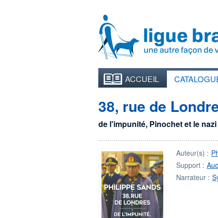
ACCUEIL
CATALOGU
38, rue de Londr
de l'impunité, Pinochet et le naz
Auteur(s) :
P
Support :
Aud
Narrateur :
S