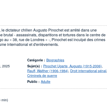
 le dictateur chilien Augusto Pinochet est arrêté dans une
 brutal - assassinats, disparitions et tortures dans le centre de
go au « 38, rue de Londres » -, Pinochet est inculpé des crimes
isme international et d'enlèvements.
Catégorie :
Biographies
l, 2025
Sujet(s) :
Pinochet Ugarte, Augusto (1915-2006)
,
Rauff, Walther (1906-1984)
,
Droit international pénal
Criminels de guerre
Public :
Adulte
3 min)