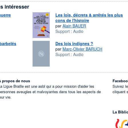
s intéresser
guerre
Les lois, décrets & arrêtés les plus
cons de l'histoire
par
Alain BAUER
Support :
Audio
 barbelés
Des lois indignes ?
par
Marc-Olivier BARUCH
Support :
Audio
À propos de nous
Faceboo
a Ligue Braille est une asbl qui a pour mission d'aider les
Suivez l
personnes aveugles et malvoyantes dans tous les aspects de
cliquant 
eur vie.
La Bibli