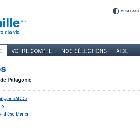
CONTRAS
E
VOTRE COMPTE
NOS SÉLECTIONS
AIDE
es
i de Patagonie
hilippe SANDS
io
ynthèse Manon