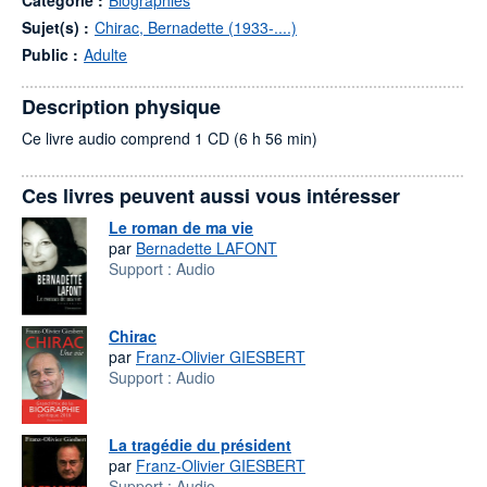
Catégorie :
Biographies
Sujet(s) :
Chirac, Bernadette (1933-....)
Public :
Adulte
Description physique
Ce livre audio comprend 1 CD (6 h 56 min)
Ces livres peuvent aussi vous intéresser
Le roman de ma vie
par
Bernadette LAFONT
Support :
Audio
Chirac
par
Franz-Olivier GIESBERT
Support :
Audio
La tragédie du président
par
Franz-Olivier GIESBERT
Support :
Audio