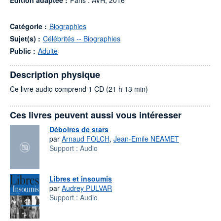
Édition adaptée :
Paris : AVH, 2016
Catégorie :
Biographies
Sujet(s) :
Célébrités -- Biographies
Public :
Adulte
Description physique
Ce livre audio comprend 1 CD (21 h 13 min)
Ces livres peuvent aussi vous intéresser
Déboires de stars
par
Arnaud FOLCH
,
Jean-Emile NEAMET
Support :
Audio
Libres et insoumis
par
Audrey PULVAR
Support :
Audio