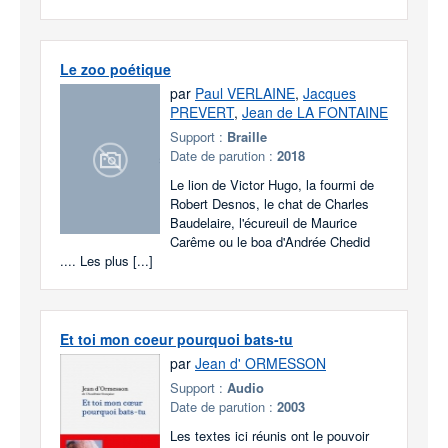
Le zoo poétique
par
Paul VERLAINE
,
Jacques
PREVERT
,
Jean de LA FONTAINE
Support :
Braille
Date de parution :
2018
Le lion de Victor Hugo, la fourmi de
Robert Desnos, le chat de Charles
Baudelaire, l'écureuil de Maurice
Carême ou le boa d'Andrée Chedid
.... Les plus [...]
Et toi mon coeur pourquoi bats-tu
par
Jean d' ORMESSON
Support :
Audio
Date de parution :
2003
Les textes ici réunis ont le pouvoir