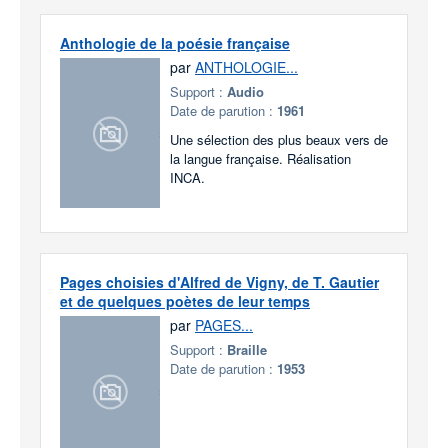
Anthologie de la poésie française
par
ANTHOLOGIE...
Support :
Audio
Date de parution :
1961
Une sélection des plus beaux vers de
la langue française. Réalisation
INCA.
Pages choisies d'Alfred de Vigny, de T. Gautier
et de quelques poètes de leur temps
par
PAGES...
Support :
Braille
Date de parution :
1953