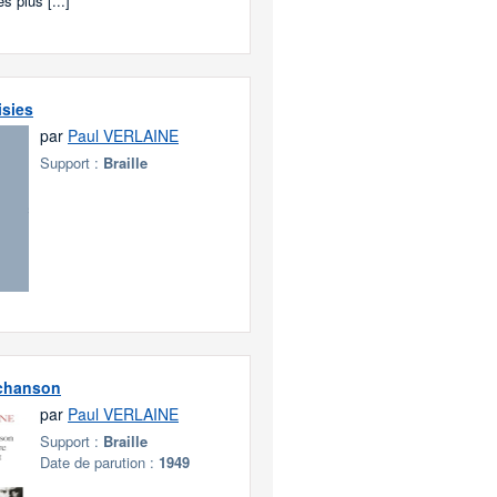
s plus [...]
isies
par
Paul VERLAINE
Support :
Braille
chanson
par
Paul VERLAINE
Support :
Braille
Date de parution :
1949