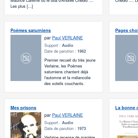
Maurice Carême ou le boa d'Andrée Chedid ....
Chedid .... Le
Les plus [...]
Poèmes saturniens
Pages cho
par
Paul VERLAINE
Support :
Audio
Date de parution :
1962
Premier recueil du très jeune
Verlaine, les Poèmes
saturniens chantent déjà
l'automne et la mélancolie
des soleils couchants.
Mes prisons
La bonne 
par
Paul VERLAINE
Support :
Audio
Date de parution :
1973
Verlaine recense de manière