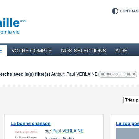
CONTRAS
E
VOTRE COMPTE
NOS SÉLECTIONS
AIDE
rche avec le(s) filtre(s)
Auteur:
Paul VERLAINE
RETIRER CE FILTRE
La bonne chanson
Le zoo poé
par
Paul VERLAINE
Support :
Audio