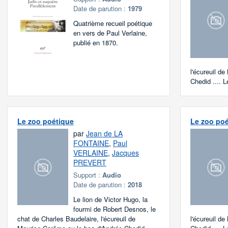
Date de parution :
1979
Quatrième recueil poétique
en vers de Paul Verlaine,
publié en 1870.
l'écureuil d
Chedid .... Le
Le zoo poétique
Le zoo poé
par
Jean de LA
FONTAINE
,
Paul
VERLAINE
,
Jacques
PREVERT
Support :
Audio
Date de parution :
2018
Le lion de Victor Hugo, la
fourmi de Robert Desnos, le
chat de Charles Baudelaire, l'écureuil de
l'écureuil d