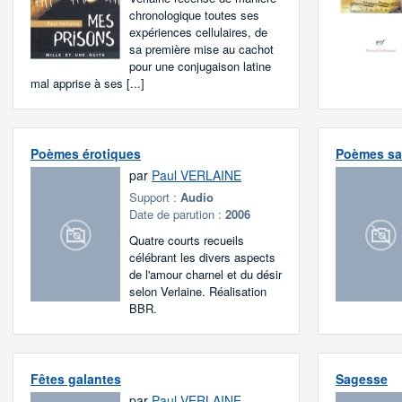
chronologique toutes ses
expériences cellulaires, de
sa première mise au cachot
pour une conjugaison latine
mal apprise à ses [...]
Poèmes érotiques
Poèmes sat
par
Paul VERLAINE
Support :
Audio
Date de parution :
2006
Quatre courts recueils
célébrant les divers aspects
de l'amour charnel et du désir
selon Verlaine. Réalisation
BBR.
Fêtes galantes
Sagesse
par
Paul VERLAINE