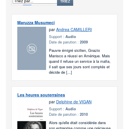
1
2
3
4
TRIEZ
Maruzza Musumeci
par
Andrea CAMILLERI
Support :
Audio
Date de parution :
2009
Pauvre émigré sicilien, Gnazio
Manisco a réussi en Amérique. Mais
quand il refuse un service à la mafia,
il sait que ses jours sont comptés et
décide de [...]
Les heures souterraines
par
Delphine de VIGAN
Support :
Audio
Date de parution :
2010
Alors qu'elle était considérée dans
son entreprise comme une précieuse