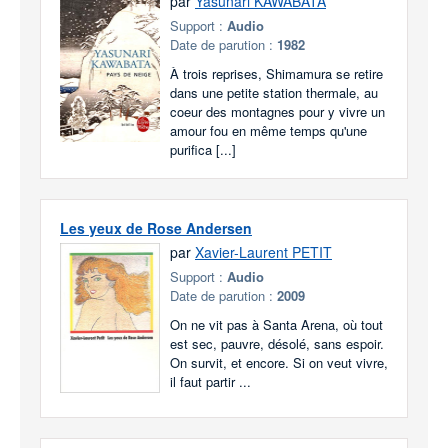
par
Yasunari KAWABATA
Support :
Audio
Date de parution :
1982
À trois reprises, Shimamura se retire
dans une petite station thermale, au
coeur des montagnes pour y vivre un
amour fou en même temps qu'une
purifica [...]
Les yeux de Rose Andersen
par
Xavier-Laurent PETIT
Support :
Audio
Date de parution :
2009
On ne vit pas à Santa Arena, où tout
est sec, pauvre, désolé, sans espoir.
On survit, et encore. Si on veut vivre,
il faut partir ...