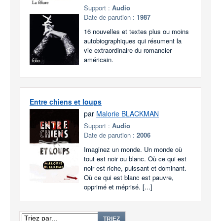
Support :
Audio
Date de parution :
1987
16 nouvelles et textes plus ou moins
autobiographiques qui résument la
vie extraordinaire du romancier
américain.
Entre chiens et loups
par
Malorie BLACKMAN
Support :
Audio
Date de parution :
2006
Imaginez un monde. Un monde où
tout est noir ou blanc. Où ce qui est
noir est riche, puissant et dominant.
Où ce qui est blanc est pauvre,
opprimé et méprisé. [...]
1
2
3
4
TRIEZ