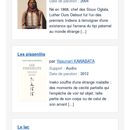
Date de parution :
2004
Né en 1868, chef des Sioux Oglala,
Luther Ours Debout fut l'un des
premiers Indiens à témoigner d'une
existence qui l'amena du tipi paternel
au monde étrange [...]
Les pissenlits
par
Yasunari KAWABATA
Support :
Audio
Date de parution :
2012
Ineko souffre d'une étrange maladie :
des moments de cécité partielle qui
l'empêche de voir tel objet, telle
partie de son corps ou de celui de
son amant [...]
Le lac