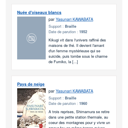
Nuée d'oiseaux blancs
par
Yasunari KAWABATA
Support :
Braille
Date de parution :
1952
Kikugi vit dans l'univers raffiné des
maisons de thé. Il devient l'amant
d'un femme mystérieuse qui se
suicide, puis tombe sous le charme
de Fumiko, la [...]
Pays de neige
par
Yasunari KAWABATA
Support :
Braille
Date de parution :
1960
A trois reprises, Shimamura se retire
dans une petite station thermale, au
coeur des montagnes pour y vivre un
amour fou en même temps qu'une