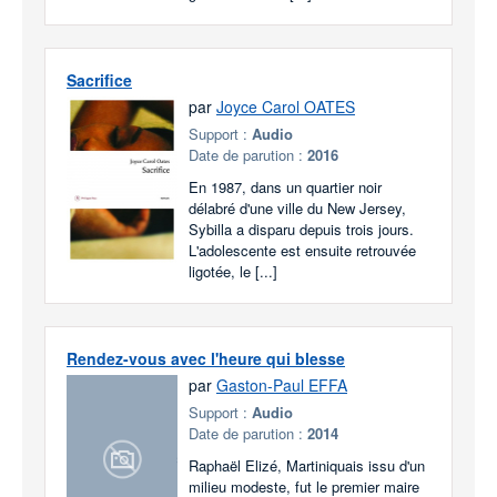
Sacrifice
par
Joyce Carol OATES
Support :
Audio
Date de parution :
2016
En 1987, dans un quartier noir
délabré d'une ville du New Jersey,
Sybilla a disparu depuis trois jours.
L'adolescente est ensuite retrouvée
ligotée, le [...]
Rendez-vous avec l'heure qui blesse
par
Gaston-Paul EFFA
Support :
Audio
Date de parution :
2014
Raphaël Elizé, Martiniquais issu d'un
milieu modeste, fut le premier maire