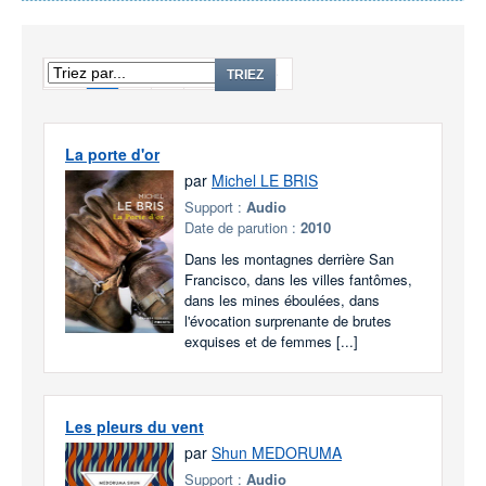
1
2
3
...
185
TRIEZ
La porte d'or
par
Michel LE BRIS
Support :
Audio
Date de parution :
2010
Dans les montagnes derrière San
Francisco, dans les villes fantômes,
dans les mines éboulées, dans
l'évocation surprenante de brutes
exquises et de femmes [...]
Les pleurs du vent
par
Shun MEDORUMA
Support :
Audio