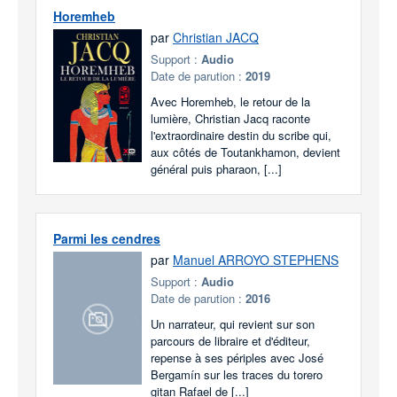
Horemheb
par
Christian JACQ
Support :
Audio
Date de parution :
2019
Avec Horemheb, le retour de la
lumière, Christian Jacq raconte
l'extraordinaire destin du scribe qui,
aux côtés de Toutankhamon, devient
général puis pharaon, [...]
Parmi les cendres
par
Manuel ARROYO STEPHENS
Support :
Audio
Date de parution :
2016
Un narrateur, qui revient sur son
parcours de libraire et d'éditeur,
repense à ses périples avec José
Bergamín sur les traces du torero
gitan Rafael de [...]