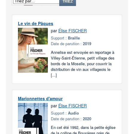
1
2
3
TRIEZ
Le vin de Pâques
par
Élise FISCHER
Support :
Braille
Date de parution :
2019
Annelise est envoyée en reportage à
Villey-Saint-Étienne, petit village des
bords de la Moselle, pour couvrir la
distribution de vin aux villageois le
[...]
Marionnettes d'amour
par
Élise FISCHER
Support :
Audio
Date de parution :
2020
En cet été 1992, dans la petite église
de la colline de Bouxières près de