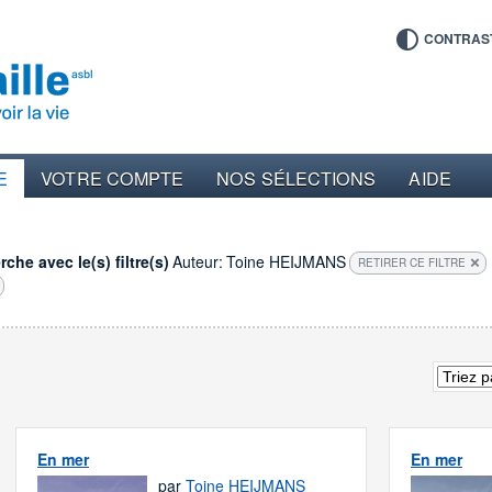
CONTRAS
E
VOTRE COMPTE
NOS SÉLECTIONS
AIDE
che avec le(s) filtre(s)
Auteur:
Toine HEIJMANS
RETIRER CE FILTRE
En mer
En mer
par
Toine HEIJMANS