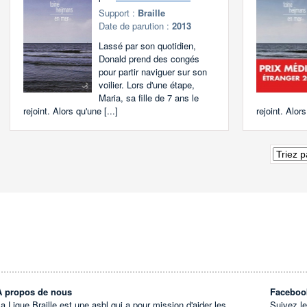
Support :
Braille
Date de parution :
2013
Lassé par son quotidien,
Donald prend des congés
pour partir naviguer sur son
voilier. Lors d'une étape,
Maria, sa fille de 7 ans le
rejoint. Alors qu'une [...]
rejoint. Alors
À propos de nous
Faceboo
a Ligue Braille est une asbl qui a pour mission d'aider les
Suivez l