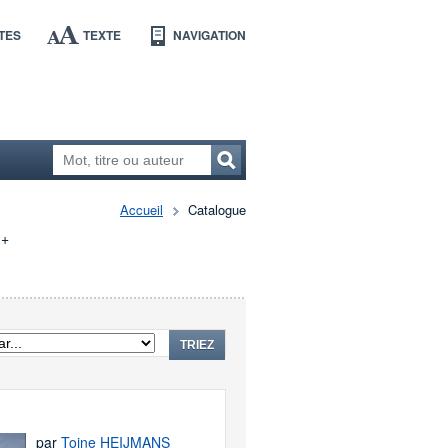
TES
TEXTE
NAVIGATION
Accueil
Catalogue
+
TRIEZ
par
Toine HEIJMANS