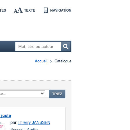
TES
TEXTE
NAVIGATION
Accueil
Catalogue
TRIEZ
 juste
par
Thierry JANSSEN
Support :
Audio