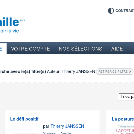
CONTRAS
E
VOTRE COMPTE
NOS SÉLECTIONS
AIDE
che avec le(s) filtre(s)
Auteur:
Thierry JANSSEN
RETIRER CE FILTRE
Le défi positif
La posture
par
Thierry JANSSEN
Support :
Audio