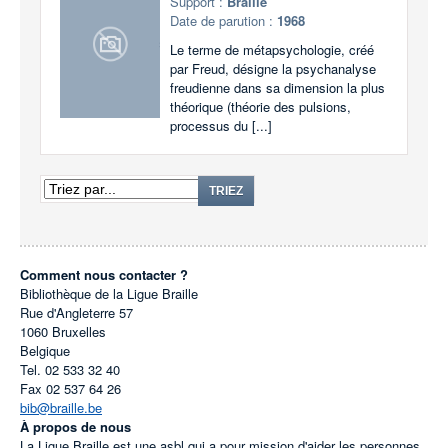
Support :
Braille
Date de parution :
1968
Le terme de métapsychologie, créé
par Freud, désigne la psychanalyse
freudienne dans sa dimension la plus
théorique (théorie des pulsions,
processus du [...]
TRIEZ
Comment nous contacter ?
Bibliothèque de la Ligue Braille
Rue d'Angleterre 57
1060
Bruxelles
Belgique
Tel.
02 533 32 40
Fax
02 537 64 26
bib@braille.be
À propos de nous
La Ligue Braille est une asbl qui a pour mission d'aider les personnes