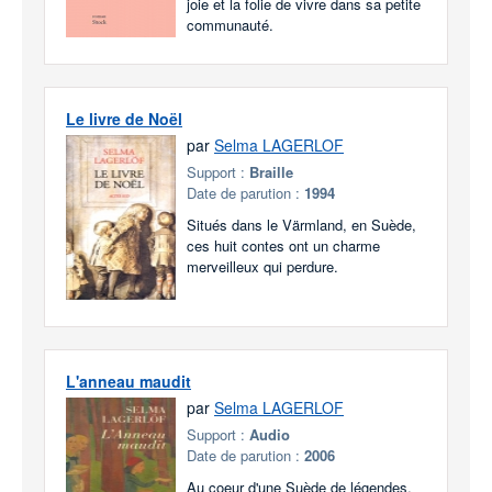
joie et la folie de vivre dans sa petite
communauté.
Le livre de Noël
par
Selma LAGERLOF
Support :
Braille
Date de parution :
1994
Situés dans le Värmland, en Suède,
ces huit contes ont un charme
merveilleux qui perdure.
L'anneau maudit
par
Selma LAGERLOF
Support :
Audio
Date de parution :
2006
Au coeur d'une Suède de légendes,