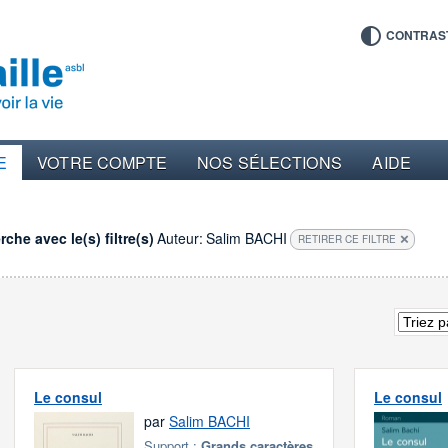
CONTRAS
E
VOTRE COMPTE
NOS SÉLECTIONS
AIDE
che avec le(s) filtre(s)
Auteur:
Salim BACHI
RETIRER CE FILTRE
Le consul
Le consul
par
Salim BACHI
Support :
Grands caractères