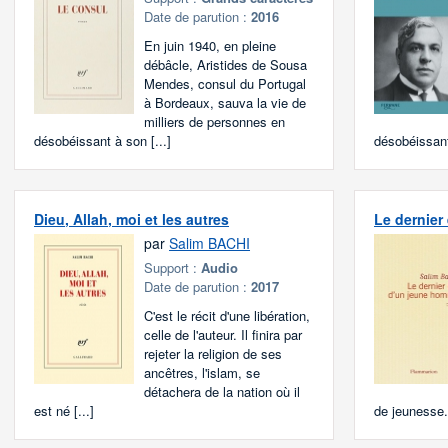
Date de parution :
2016
En juin 1940, en pleine
débâcle, Aristides de Sousa
Mendes, consul du Portugal
à Bordeaux, sauva la vie de
milliers de personnes en
désobéissant à son [...]
désobéissant
Dieu, Allah, moi et les autres
Le dernier
par
Salim BACHI
Support :
Audio
Date de parution :
2017
C'est le récit d'une libération,
celle de l'auteur. Il finira par
rejeter la religion de ses
ancêtres, l'islam, se
détachera de la nation où il
est né [...]
de jeunesse. 