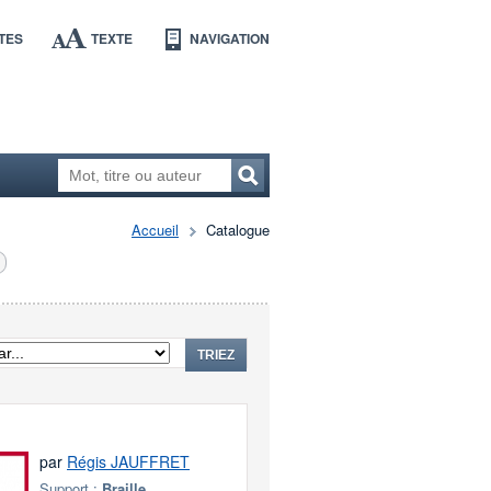
TES
TEXTE
NAVIGATION
Accueil
Catalogue
TRIEZ
par
Régis JAUFFRET
Support :
Braille