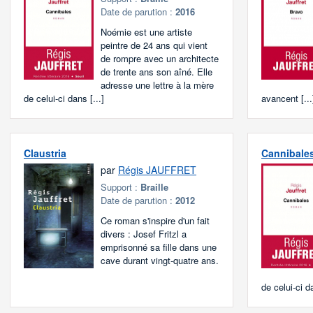
Date de parution :
2016
Noémie est une artiste
peintre de 24 ans qui vient
de rompre avec un architecte
de trente ans son aîné. Elle
adresse une lettre à la mère
de celui-ci dans [...]
avancent [...
Claustria
Cannibale
par
Régis JAUFFRET
Support :
Braille
Date de parution :
2012
Ce roman s'inspire d'un fait
divers : Josef Fritzl a
emprisonné sa fille dans une
cave durant vingt-quatre ans.
de celui-ci da